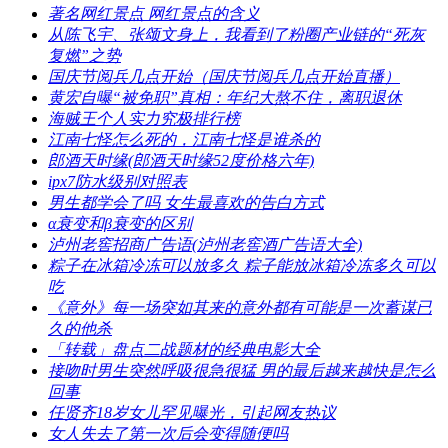
​著名网红景点 网红景点的含义
​从陈飞宇、张颂文身上，我看到了粉圈产业链的“死灰
复燃”之势
​国庆节阅兵几点开始（国庆节阅兵几点开始直播）
​黄宏自曝“被免职”真相：年纪大熬不住，离职退休
​海贼王个人实力究极排行榜
​江南七怪怎么死的，江南七怪是谁杀的
​郎酒天时缘(郎酒天时缘52度价格六年)
​ipx7防水级别对照表
​男生都学会了吗 女生最喜欢的告白方式
​α衰变和β衰变的区别
​泸州老窖招商广告语(泸州老窖酒广告语大全)
​粽子在冰箱冷冻可以放多久 粽子能放冰箱冷冻多久可以
吃
​《意外》每一场突如其来的意外都有可能是一次蓄谋已
久的他杀
​「转载」盘点二战题材的经典电影大全
​接吻时男生突然呼吸很急很猛 男的最后越来越快是怎么
回事
​任贤齐18岁女儿罕见曝光，引起网友热议
​女人失去了第一次后会变得随便吗