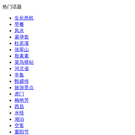
热门话题
​生化危机
早餐
风水
​避孕套
杜若溪
​张翠山
殷素素
​菜鸟驿站
河北省
​辛集
甄嬛传
旅游景点
​虎门
​梅艳芳
​西昌
水怪
湖泊
​空客
​重阳节